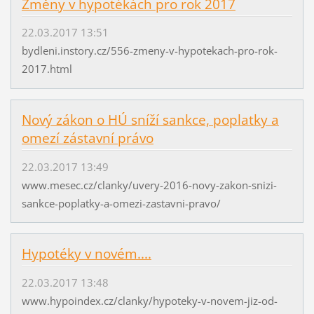
Změny v hypotékách pro rok 2017
22.03.2017 13:51
bydleni.instory.cz/556-zmeny-v-hypotekach-pro-rok-
2017.html
Nový zákon o HÚ sníží sankce, poplatky a
omezí zástavní právo
22.03.2017 13:49
www.mesec.cz/clanky/uvery-2016-novy-zakon-snizi-
sankce-poplatky-a-omezi-zastavni-pravo/
Hypotéky v novém....
22.03.2017 13:48
www.hypoindex.cz/clanky/hypoteky-v-novem-jiz-od-