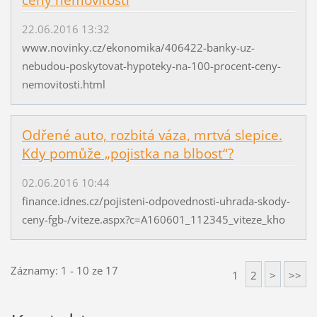
ceny nemovitostí
22.06.2016 13:32
www.novinky.cz/ekonomika/406422-banky-uz-
nebudou-poskytovat-hypoteky-na-100-procent-ceny-
nemovitosti.html
Odřené auto, rozbitá váza, mrtvá slepice.
Kdy pomůže „pojistka na blbost“?
02.06.2016 10:44
finance.idnes.cz/pojisteni-odpovednosti-uhrada-skody-
ceny-fgb-/viteze.aspx?c=A160601_112345_viteze_kho
Záznamy: 1 - 10 ze 17
1
2
>
>>