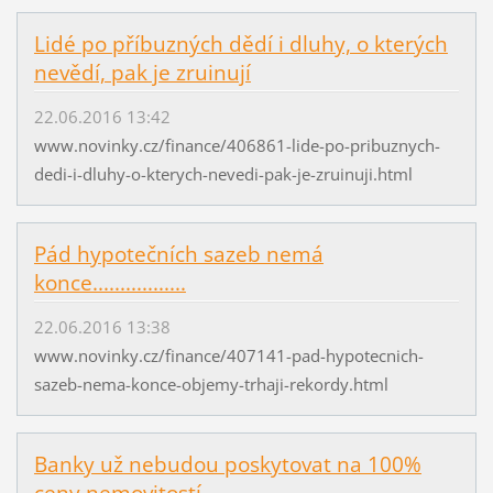
Lidé po příbuzných dědí i dluhy, o kterých
nevědí, pak je zruinují
22.06.2016 13:42
www.novinky.cz/finance/406861-lide-po-pribuznych-
dedi-i-dluhy-o-kterych-nevedi-pak-je-zruinuji.html
Pád hypotečních sazeb nemá
konce.................
22.06.2016 13:38
www.novinky.cz/finance/407141-pad-hypotecnich-
sazeb-nema-konce-objemy-trhaji-rekordy.html
Banky už nebudou poskytovat na 100%