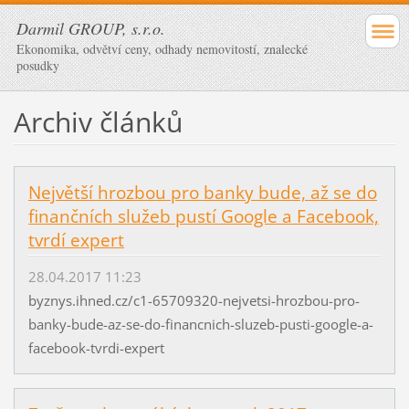
Darmil GROUP, s.r.o.
Ekonomika, odvětví ceny, odhady nemovitostí, znalecké
posudky
Archiv článků
Největší hrozbou pro banky bude, až se do
finančních služeb pustí Google a Facebook,
tvrdí expert
28.04.2017 11:23
byznys.ihned.cz/c1-65709320-nejvetsi-hrozbou-pro-
banky-bude-az-se-do-financnich-sluzeb-pusti-google-a-
facebook-tvrdi-expert