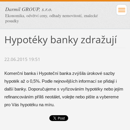
Darmil GROUP, s.r.o.
Ekonomika, odvětví ceny, odhady nemovitostí, znalecké
posudky
Hypotéky banky zdražují
22.06.2015 19:51
Komerční banka i Hypoteční banka zvýšila úrokové sazby
hypoték až o 0,5%. Podle nejnovějších informací se přidají i
další banky. Doporučujeme s vyřizováním hypotéky nebo jejím
refinancováním příliš neotálet, volejte nebo pište a vybereme
pro Vás hypotéku na míru.