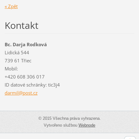
« Zpět
Kontakt
Bc. Darja Rodková
Lidická 544
739 61 Třiec
Mobil:
+420 608 306 017
ID datové schránky: tic3j4
darmil@p
ost.cz
© 2015 Všechna práva vyhrazena.
Vytvořeno službou
Webnode